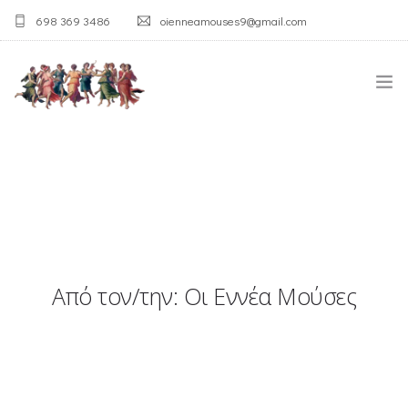
698 369 3486
oienneamouses9@gmail.com
ΑΡΧΙΚΉ
Η ΑΓΊΑ ΤΡΙΆΔΑ
Ο ΣΎΛΛΟΓΟΣ
Από τον/την: Οι Εννέα Μούσες
ΛΑΟΓΡΑΦΙΚΌ ΜΟΥΣΕΊΟ
ΟΙ ΔΡΆΣΕΙΣ
ΕΠΙΚΟΙΝΩΝΊΑ